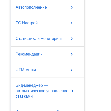
chevron_right
Автопополнение
chevron_right
TG Настрой
chevron_right
Статистика и мониторинг
chevron_right
Рекомендации
chevron_right
UTM-метки
Бид-менеджер —
chevron_right
автоматическое управление
ставками