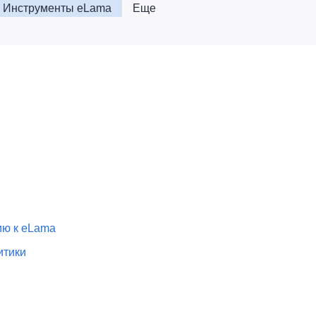
Инструменты eLama
Еще
ию к eLama
итики