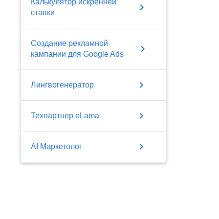
Калькулятор искренней
chevron_right
ставки
Создание рекламной
chevron_right
кампании для Google Ads
chevron_right
Лингвогенератор
chevron_right
Техпартнер eLama
chevron_right
AI Маркетолог