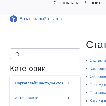
С чего начать
Частые во
База знаний eLama
Стат
close
Статисти
Категории
Как подк
Особенно
chevron_right
Маркетплейс инструментов
Почему в
Причины 
chevron_right
Автоправила
Какие да